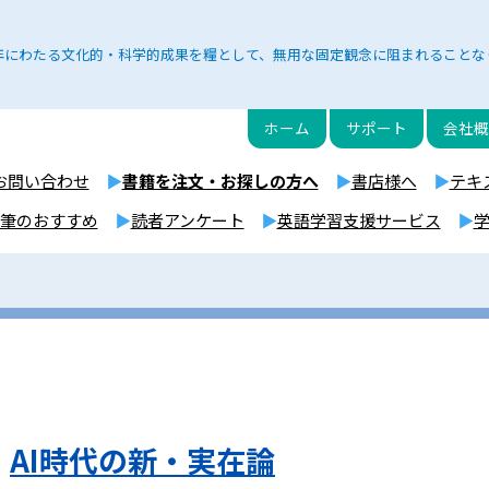
年にわたる文化的・科学的成果を糧として、無用な固定観念に阻まれることな
ホーム
サポート
会社概
お問い合わせ
書籍を注文・お探しの方へ
書店様へ
テキ
筆のおすすめ
読者アンケート
英語学習支援サービス
AI時代の新・実在論