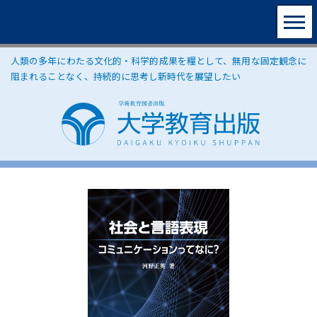
人類の多年にわたる文化的・科学的成果を糧として、無用な固定観念に
阻まれることなく、持続的に思考し新時代を展望したい