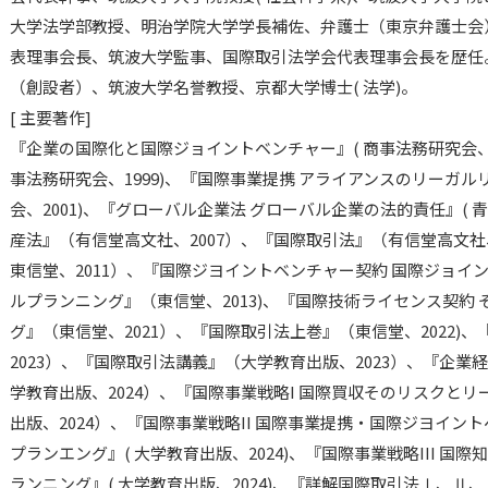
大学法学部教授、明治学院大学学長補佐、弁護士（東京弁護士会）
表理事会長、筑波大学監事、国際取引法学会代表理事会長を歴任
（創設者）、筑波大学名誉教授、京都大学博士( 法学)。
[ 主要著作]
『企業の国際化と国際ジョイントベンチャー』( 商事法務研究会、1
事法務研究会、1999)、『国際事業提携 アライアンスのリーガ
会、2001)、『グローバル企業法 グローバル企業の法的責任』( 
産法』（有信堂高文社、2007）、『国際取引法』（有信堂高文社、
東信堂、2011）、『国際ジヨイントベンチャー契約 国際ジョイ
ルプランニング』（東信堂、2013)、『国際技術ライセンス契約
グ』（東信堂、2021）、『国際取引法上巻』（東信堂、2022)
2023）、『国際取引法講義』（大学教育出版、2023）、『企業
学教育出版、2024）、『国際事業戦略I 国際買収そのリスクと
出版、2024）、『国際事業戦略II 国際事業提携・国際ジヨイ
プランエング』( 大学教育出版、2024)、『国際事業戦略III 
ランニング』( 大学教育出版、2024)、『詳解国際取引法Ⅰ、Ⅱ、